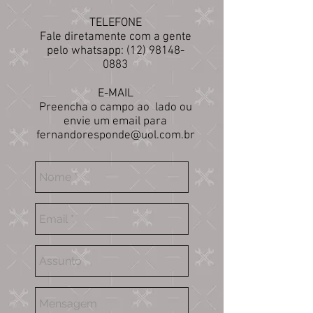
TELEFONE
Fale diretamente com a gente
pelo whatsapp:
(12) 98148-
0883
E-MAIL
Preencha o campo ao lado ou
envie um email para
fernandoresponde@uol.com.br