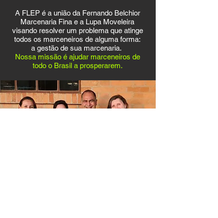
A FLEP é a união da Fernando Belchior
Marcenaria Fina e a Lupa Moveleira
visando resolver um problema que atinge
todos os marceneiros de alguma forma:
a gestão de sua marcenaria.
Nossa missão é ajudar marceneiros de
todo o Brasil a prosperarem.
F
Nascido em 1960, em Cruzeiro,
SP,
Fernando
graduou-se em
Engenharia Mecânica,
modalidade Projetos, pela Escola
Politécnica da Universidade de
São Paulo (1983). Hoje, trabalha